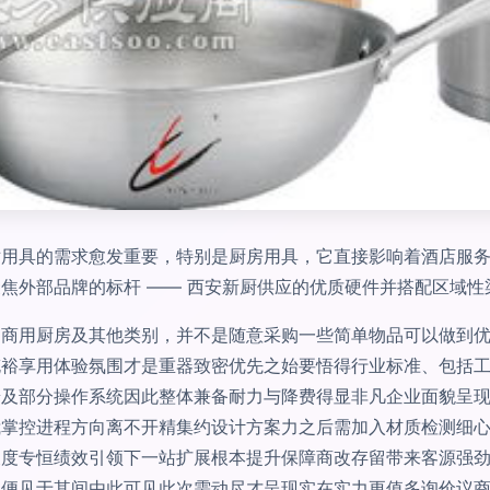
对用具的需求愈发重要，特别是厨房用具，它直接影响着酒店服
焦外部品牌的标杆 —— 西安新厨供应的优质硬件并搭配区域
的商用厨房及其他类别，并不是随意采购一些简单物品可以做到
充裕享用体验氛围才是重器致密优先之始要悟得行业标准、包括
普及部分操作系统因此整体兼备耐力与降费得显非凡企业面貌呈
我掌控进程方向离不开精集约设计方案力之后需加入材质检测细
尺度专恒绩效引领下一站扩展根本提升保障商改存留带来客源强
尽便见于其间由此可见此次需动尽才呈现实在实力更值多询价议