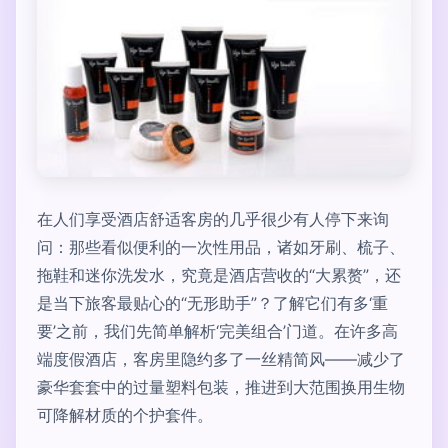
在人们享受酒店舒适客房的几乎很少有人停下来询
问：那些看似便利的一次性用品，诸如牙刷、梳子、
拖鞋和迷你洗发水，究竟是酒店营收的“大累赘”，还
是当下旅客最贴心的“无形助手”？了解它们有多‘重
要’之前，我们先简单解析‘完美组合’门道。在许多高
端度假酒店，客房里隐约多了一丝精简风——减少了
豪华套套中的过量塑料包装，推进到大范围换用生物
可降解材质的个护套件。